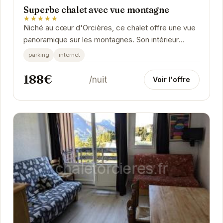
Superbe chalet avec vue montagne
★★★★★
Niché au cœur d'Orcières, ce chalet offre une vue
panoramique sur les montagnes. Son intérieur
chaleureux et spacieux est parfait pour se...
parking
internet
188€
/nuit
Voir l'offre