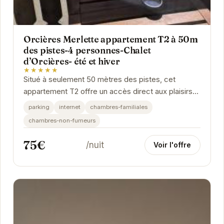
Orcières Merlette appartement T2 à 50m
des pistes-4 personnes-Chalet
d’Orcières- été et hiver
★★★★★
Situé à seulement 50 mètres des pistes, cet
appartement T2 offre un accès direct aux plaisirs
de la montagne. Pouvant accueillir jusqu'à 4...
parking
internet
chambres-familiales
chambres-non-fumeurs
75€
/nuit
Voir l'offre