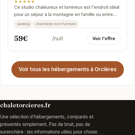
★★★★★
Ce studio chaleureux et lumineux est l'endroit idéal
pour un séjour à la montagne en famille ou entre
amis. Son emplacement privilégié à...
parking
chambres-non-fumeurs
59€
/nuit
Voir l'offre
Voir tous les hébergements à Orcières
chaletorcieres.fr
Une sélection d'hébergements, comparés et
présentés simplement. Pas de bruit, pas de
surenchère : les informations utiles pour choisir.