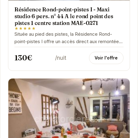
Résidence Rond-point-pistes I - Maxi
studio 6 pers. n° 44 A le rond point des
pistes 1 centre station MAE-0271
★★★★★
Située au pied des pistes, la Résidence Rond-
point-pistes I offre un accès direct aux remontées
mécaniques. Ce maxi studio pour 6 personnes
130€
est...
/nuit
Voir l'offre