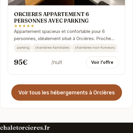
ORCIERES APPARTEMENT 6
PERSONNES AVEC PARKING
★★★★★
Appartement spacieux et confortable pour 6
personnes, idéalement situé à Orcières. Proche
des pistes de ski et des commodités, cet
parking
chambres-familiales
chambres-non-fumeurs
hébergement...
95€
/nuit
Voir l'offre
Voir tous les hébergements à Orcières
chaletorcieres.fr