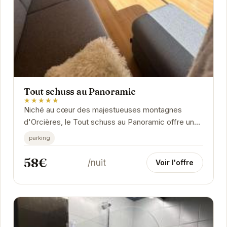
Tout schuss au Panoramic
★★★★★
Niché au cœur des majestueuses montagnes
d'Orcières, le Tout schuss au Panoramic offre une
expérience unique alliant confort moderne et
parking
charme...
58€
/nuit
Voir l'offre