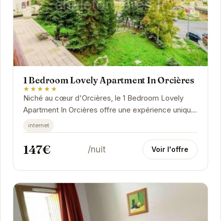
1 Bedroom Lovely Apartment In Orcières
★★★★★
Niché au cœur d'Orcières, le 1 Bedroom Lovely
Apartment In Orcières offre une expérience unique.
Son emplacement privilégié permet un accès...
internet
147€
/nuit
Voir l'offre