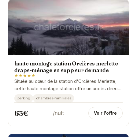
haute montage station Orcières merlette
draps-ménage en supp sur demande
★★★★★
Située au cœur de la station d'Orcières Merlette,
cette haute montage station offre un accès direct
aux pistes de ski et des vues panoramiques...
parking
chambres-familiales
63€
/nuit
Voir l'offre