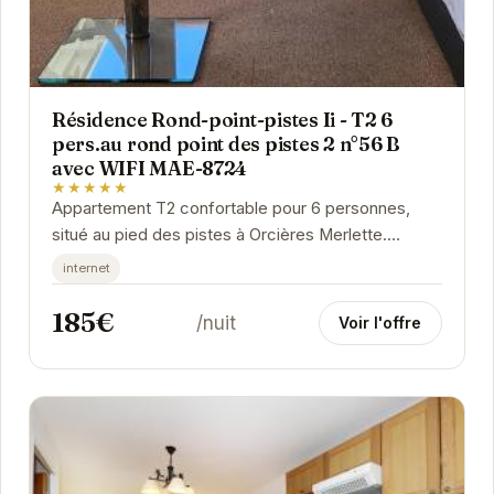
Résidence Rond-point-pistes Ii - T2 6
pers.au rond point des pistes 2 n°56 B
avec WIFI MAE-8724
★★★★★
Appartement T2 confortable pour 6 personnes,
situé au pied des pistes à Orcières Merlette.
Connexion WIFI incluse.
internet
185€
/nuit
Voir l'offre