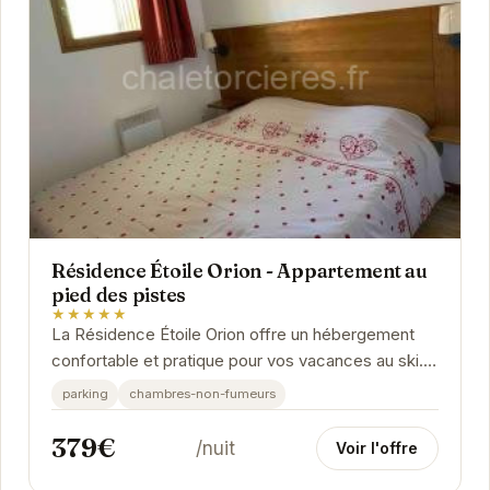
Résidence Étoile Orion - Appartement au
pied des pistes
★★★★★
La Résidence Étoile Orion offre un hébergement
confortable et pratique pour vos vacances au ski.
Situé au pied des pistes, l'appartement permet...
parking
chambres-non-fumeurs
379€
/nuit
Voir l'offre