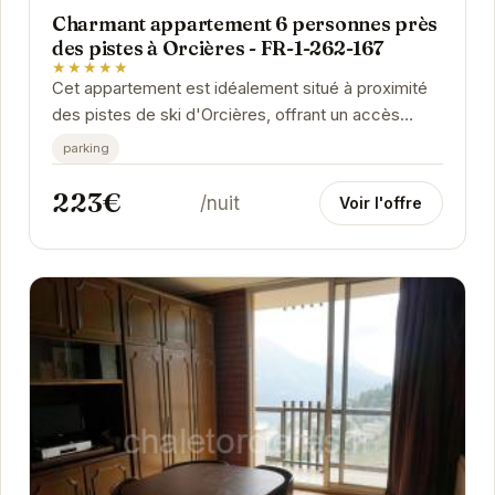
Charmant appartement 6 personnes près
des pistes à Orcières - FR-1-262-167
★★★★★
Cet appartement est idéalement situé à proximité
des pistes de ski d'Orcières, offrant un accès
facile aux plaisirs de la glisse. Pouvant...
parking
223€
/nuit
Voir l'offre