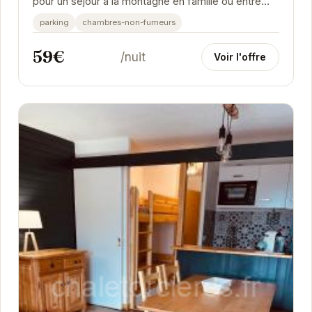
pour un séjour à la montagne en famille ou entre
amis. Son emplacement privilégié à...
parking
chambres-non-fumeurs
59€
/nuit
Voir l'offre