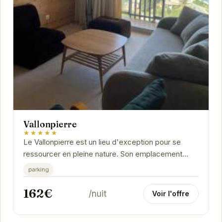
Vallonpierre
★★★★★
Le Vallonpierre est un lieu d'exception pour se
ressourcer en pleine nature. Son emplacement
privilégié offre un accès facile aux activités de...
parking
162€
/nuit
Voir l'offre