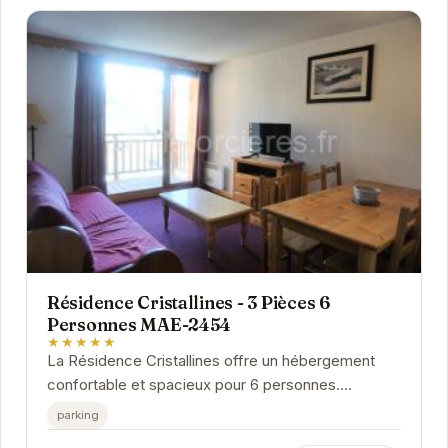
Résidence Cristallines - 3 Pièces 6
Personnes MAE-2454
★★★★★
La Résidence Cristallines offre un hébergement
confortable et spacieux pour 6 personnes.
Idéalement située à Orcières-Merlette, elle permet
parking
un...