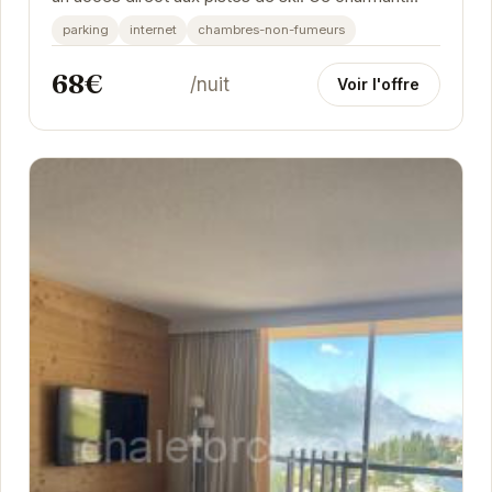
studio, pouvant accueillir jusqu'à 4...
parking
internet
chambres-non-fumeurs
68€
/nuit
Voir l'offre