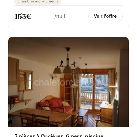
chambres-non-fumeurs
153€
/nuit
Voir l'offre
3 pièces à Orcières, 6 pers, piscine,