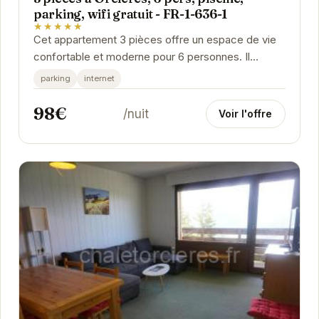
parking, wifi gratuit - FR-1-636-1
★★★★★
Cet appartement 3 pièces offre un espace de vie
confortable et moderne pour 6 personnes. Il
dispose d'une cuisine entièrement équipée, d'un
parking
internet
salon...
98€
/nuit
Voir l'offre