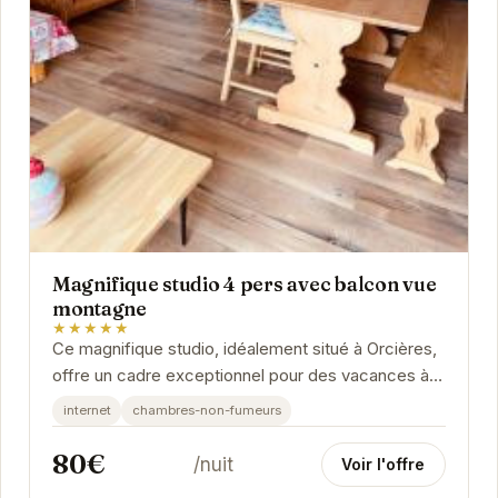
Magnifique studio 4 pers avec balcon vue
montagne
★★★★★
Ce magnifique studio, idéalement situé à Orcières,
offre un cadre exceptionnel pour des vacances à la
montagne. Avec son balcon offrant une vue...
internet
chambres-non-fumeurs
80€
/nuit
Voir l'offre